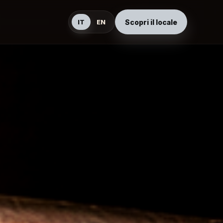
Scopri il locale
IT
EN